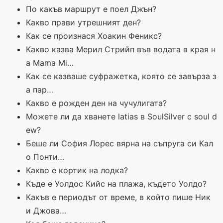
По какъв маршрут е поел Джън?
Какво прави утрешният ден?
Как се произнася Хоакин Феникс?
Какво казва Мерил Стрийп във водата в края н
а Mama Mi…
Как се казваше суфражетка, която се завърза з
а пар…
Какво е рожден ден на чучулигата?
Можете ли да хванете latias в SoulSilver с soul d
ew?
Беше ли София Лорес вярна на съпруга си Кал
о Понти…
Какво е кортик на лодка?
Къде е Уолдос Кийс на плажа, където Уолдо?
Какъв е периодът от време, в който пише Ник
и Джова…