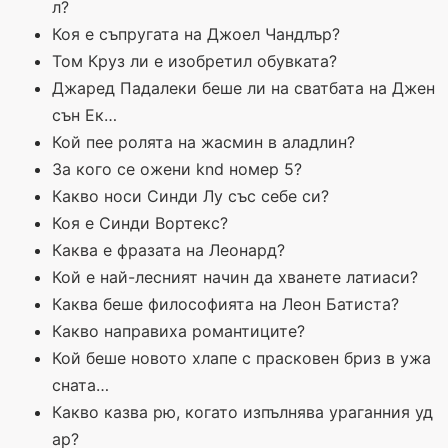
л?
Коя е съпругата на Джоел Чандлър?
Том Круз ли е изобретил обувката?
Джаред Падалеки беше ли на сватбата на Джен
сън Ек…
Кой пее ролята на жасмин в аладлин?
За кого се ожени knd номер 5?
Какво носи Синди Лу със себе си?
Коя е Синди Вортекс?
Каква е фразата на Леонард?
Кой е най-лесният начин да хванете латиаси?
Каква беше философията на Леон Батиста?
Какво направиха романтиците?
Кой беше новото хлапе с прасковен бриз в ужа
сната…
Какво казва рю, когато изпълнява ураганния уд
ар?