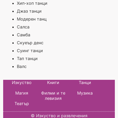
Хип-хоп танци
Джаз танци
Модерен танц
Салса
Самба
Скуеър денс
Суинг танци
Тап танци
Валс
Изкуство
Книги
Танци
Магия
Филми и те
Музика
левизия
Театър
©
Изкуство и развлечения