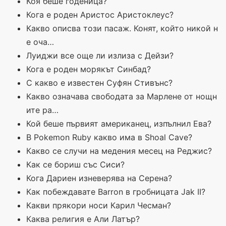
Коя беше годеница?
Кога е роден Аристос Аристоклеус?
Какво описва този пасаж. Конят, който никой н
е оча…
Луиджи все още ли излиза с Дейзи?
Кога е роден морякът Синбад?
С какво е известен Суфян Стивънс?
Какво означава свободата за Марлене от нощн
ите ра…
Кой беше първият американец, изпълнил Ева?
В Pokemon Ruby какво има в Shoal Cave?
Какво се случи на медения месец на Реджис?
Как се бориш със Сиси?
Кога Дариен изневерява на Серена?
Как побеждавате Barron в гробницата Jak II?
Какви прякори носи Карил Чесман?
Каква религия е Али Латър?