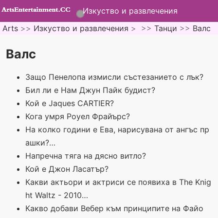
Изкуство и развлечения
Arts
>>
Изкуство и развлечения
> >>
Танци
>>
Валс
Валс
Защо Пенелопа измисли състезанието с лък?
Бил ли е Нам Джун Пайк будист?
Кой е Jaques CARTIER?
Кога умря Роуел Фрайърс?
На колко години е Ева, нарисувана от ангъс пр
ашки?…
Напречна тяга на дясно витло?
Кой е Джон Ласатър?
Какви актьори и актриси се появиха в The Knig
ht Waltz - 2010…
Какво добави Вебер към принципите на Файо