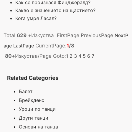
Как се произнася Фицджералд?
Какво е значението на щастието?
Кога умря Ласал?
Total
629
+Изкуства FirstPage PreviousPage
NextP
age
LastPage
CurrentPage:
1
/8
80
+Изкуства/Page Goto:
1
2
3
4
5
6
7
Related Categories
Балет
Брейкденс
Уроци по танци
Други танци
Основи на танца