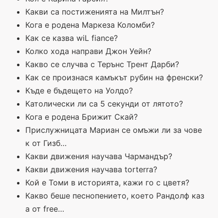
Какви са постиженията на Милтън?
Кога е родена Маркеза Коломби?
Как се казва wiL fiance?
Колко хода направи Джон Уейн?
Какво се случва с Терънс Трент Дарби?
Как се произнася камъкът рубин на френски?
Къде е бъдещето на Уолдо?
Католически ли са 5 секунди от лятото?
Кога е родена Брижит Скай?
Прислужницата Мариан се омъжи ли за чове
к от Гизб…
Какви движения научава Чармандър?
Какви движения научава torterra?
Кой е Томи в историята, кажи го с цветя?
Какво беше песнопението, което Рандолф каз
а от free…