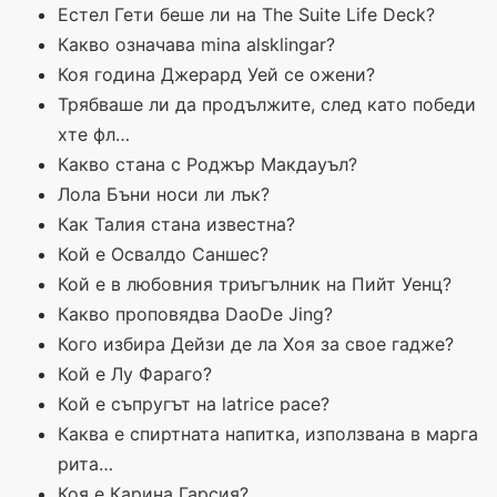
Естел Гети беше ли на The Suite Life Deck?
Какво означава mina alsklingar?
Коя година Джерард Уей се ожени?
Трябваше ли да продължите, след като победи
хте фл…
Какво стана с Роджър Макдауъл?
Лола Бъни носи ли лък?
Как Талия стана известна?
Кой е Освалдо Саншес?
Кой е в любовния триъгълник на Пийт Уенц?
Какво проповядва DaoDe Jing?
Кого избира Дейзи де ла Хоя за свое гадже?
Кой е Лу Фараго?
Кой е съпругът на latrice pace?
Каква е спиртната напитка, използвана в марга
рита…
Коя е Карина Гарсия?